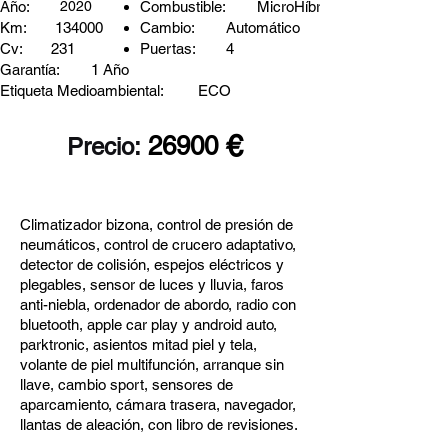
Año:
2020
Combustible:
MicroHíbrido/Diésel
Km:
134000
Cambio:
Automático
Cv:
231
Puertas:
4
Garantía:
1 Año
Etiqueta Medioambiental:
ECO
€
26900
Precio:
Climatizador bizona, control de presión de
neumáticos, control de crucero adaptativo,
detector de colisión, espejos eléctricos y
plegables, sensor de luces y lluvia, faros
anti-niebla, ordenador de abordo, radio con
bluetooth, apple car play y android auto,
parktronic, asientos mitad piel y tela,
volante de piel multifunción, arranque sin
llave, cambio sport, sensores de
aparcamiento, cámara trasera, navegador,
llantas de aleación, con libro de revisiones.