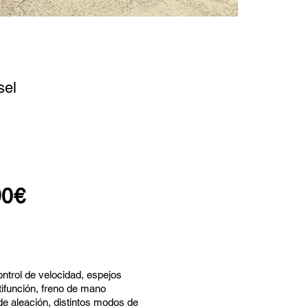
sel
90
€
ontrol de velocidad, espejos
ltifunción, freno de mano
 de aleación, distintos modos de