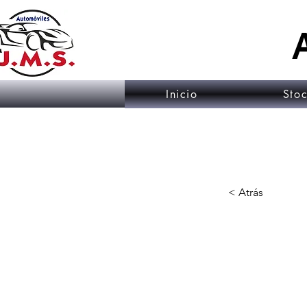
Inicio
Sto
< Atrás