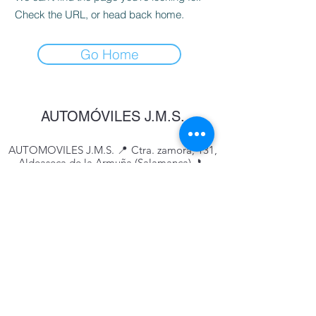
Check the URL, or head back home.
Go Home
AUTOMÓVILES J.M.S.
AUTOMOVILES J.M.S. 📍 Ctra. zamora, 131,
Aldeaseca de la Armuña (Salamanca) 📞
626989218
-
651767890
📩
automovilesjms@hotmail.com
Horario de Atención al Cliente: De
Lunes a Viernes de 9:30 a 14:00 y 16:30 a
20:00. Sábados de 9:30 a 14:00
Politica De Privacidad
Aviso Legal